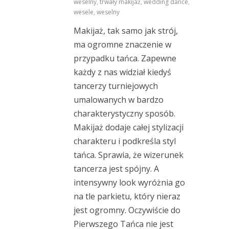
weselny
,
trwały makijaż
,
wedding dance
,
wesele
,
weselny
Makijaż, tak samo jak strój,
ma ogromne znaczenie w
przypadku tańca. Zapewne
każdy z nas widział kiedyś
tancerzy turniejowych
umalowanych w bardzo
charakterystyczny sposób.
Makijaż dodaje całej stylizacji
charakteru i podkreśla styl
tańca. Sprawia, że wizerunek
tancerza jest spójny. A
intensywny look wyróżnia go
na tle parkietu, który nieraz
jest ogromny. Oczywiście do
Pierwszego Tańca nie jest