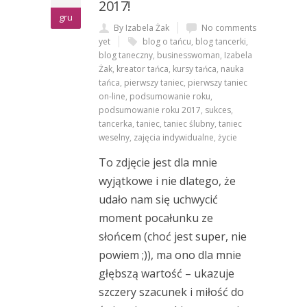
2017!
gru
By Izabela Żak
No comments
yet
blog o tańcu
,
blog tancerki
,
blog taneczny
,
businesswoman
,
Izabela
Żak
,
kreator tańca
,
kursy tańca
,
nauka
tańca
,
pierwszy taniec
,
pierwszy taniec
on-line
,
podsumowanie roku
,
podsumowanie roku 2017
,
sukces
,
tancerka
,
taniec
,
taniec ślubny
,
taniec
weselny
,
zajęcia indywidualne
,
życie
To zdjęcie jest dla mnie
wyjątkowe i nie dlatego, że
udało nam się uchwycić
moment pocałunku ze
słońcem (choć jest super, nie
powiem ;)), ma ono dla mnie
głębszą wartość – ukazuje
szczery szacunek i miłość do