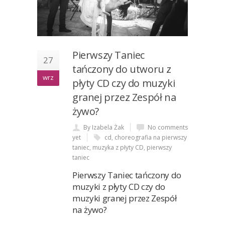
Pierwszy Taniec
27
tańczony do utworu z
wrz
płyty CD czy do muzyki
granej przez Zespół na
żywo?
By Izabela Żak
No comments
yet
cd
,
choreografia na pierwszy
taniec
,
muzyka z płyty CD
,
pierwszy
taniec
Pierwszy Taniec tańczony do
muzyki z płyty CD czy do
muzyki granej przez Zespół
na żywo?