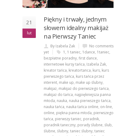
Piękny i trwały, jednym
21
słowem idealny makijaż
lut
na Pierwszy Taniec
By Izabela Żak
No comments
yet
1
,
1 taniec
,
1dance
,
1taniec
,
bezpłatne poradny
,
first dance
,
internetowe kursy tańca
,
Izabela Żak
,
kreator tańca
,
kreatortanca
,
kurs
,
kurs
pierwszego tańca
,
kurs tańca przez
interent
,
make up
,
make up ślubny
,
makijaż
,
makijaż do pierwszego tańca
,
makijaż do tańca
,
najpiękniejsza panna
młoda
,
nauka
,
nauka pierwszego tańca
,
nauka tańca
,
nauka tańca online
,
on-line
,
online
,
piękna panna młoda
,
pierwszego
tańca
,
pierwszy taniec
,
poradnik
,
poradnik taneczny
,
porady ślubne
,
ślub
,
ślubne
,
ślubny
,
taniec ślubny
,
taniec