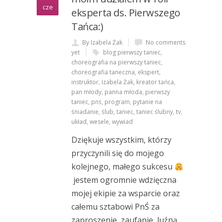
cze
eksperta ds. Pierwszego
Tańca:)
By Izabela Żak
No comments
yet
blog pierwszy taniec
,
choreografia na pierwszy taniec
,
choreografia taneczna
,
ekspert
,
instruktor
,
Izabela Żak
,
kreator tańca
,
pan młody
,
panna młoda
,
pierwszy
taniec
,
pnś
,
program
,
pytanie na
śniadanie
,
ślub
,
taniec
,
taniec ślubny
,
tv
,
układ
,
wesele
,
wywiad
Dziękuje wszystkim, którzy
przyczynili się do mojego
kolejnego, małego sukcesu
jestem ogromnie wdzięczna
mojej ekipie za wsparcie oraz
całemu sztabowi PnŚ za
zaproszenie, zaufanie, luźną