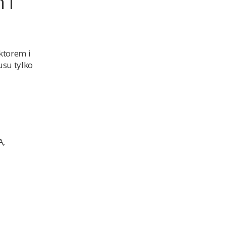
 i
ktorem i
usu tylko
A,