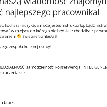
 naszą wiadomość znajomym
 najlepszego pracownika!
iec, kochasz muzykę, a może jesteś instruktorką, bądź instru
pracować w miejscu do którego nie będziesz chodził/a z przym
wyzwaniem
świetnie trafiłeś/aś!
zego zespołu kolejnej osoby!
IALNOŚĆ, samodzielność, konsekwencja, INTELIGENCJ
o uczenia się.
ym biurze