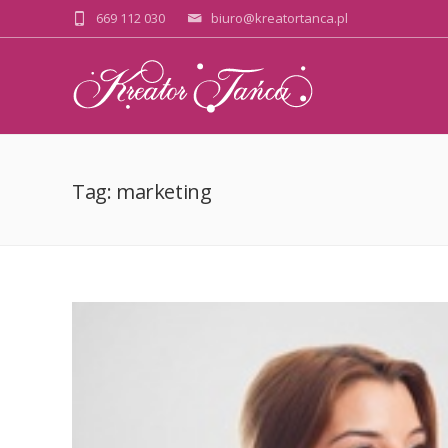
669 112 030
biuro@kreatortanca.pl
Tag: marketing