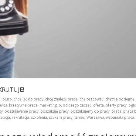
KRUTUJE!
a
,
biuro
,
chcę iść do pracy
,
chcę znaleźć pracę
,
chę pracować
,
chętnie podejmę 
tańca
,
kreatywna praca
,
marketing
,
o
,
od czego zacząć
,
oferta
,
oferty pracy
,
ogło
cy
,
poszukiwanie pracy
,
poszukuję pracy
,
poszukujemy do pracy
,
praca
,
praca 
cepcja
,
rekrutacja
,
szkolenia
,
szukam pracy
,
taniec
,
Warszawa
,
wspaniała praca
,