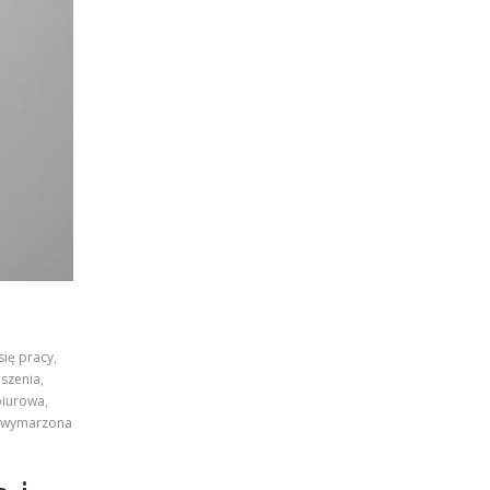
się pracy
,
szenia
,
biurowa
,
wymarzona