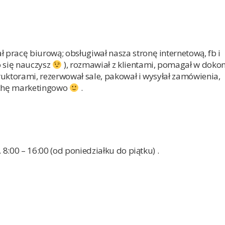
rał pracę biurową; obsługiwał nasza stronę internetową, fb i
o się nauczysz
), rozmawiał z klientami, pomagał w dok
uktorami, rezerwował sale, pakował i wysyłał zamówienia,
rochę marketingowo
.
8:00 – 16:00 (od poniedziałku do piątku) .