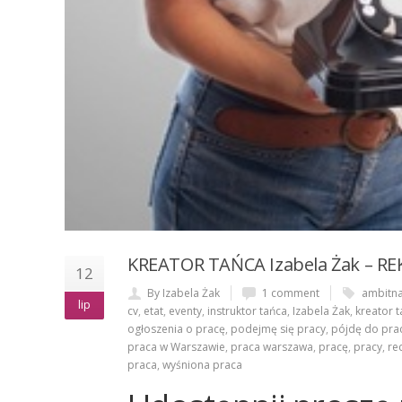
KREATOR TAŃCA Izabela Żak – RE
12
By Izabela Żak
1 comment
ambitn
lip
cv
,
etat
,
eventy
,
instruktor tańca
,
Izabela Żak
,
kreator 
ogłoszenia o pracę
,
podejmę się pracy
,
pójdę do pra
praca w Warszawie
,
praca warszawa
,
pracę
,
pracy
,
re
praca
,
wyśniona praca