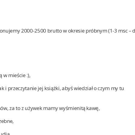
onujemy 2000-2500 brutto w okresie próbnym (1-3 msc – 
 w mieście :),
k i przeczytanie jej książki, abyś wiedział o czym my tu
osów, za to z używek mamy wyśmienitą kawę,
rzebne,
udia,