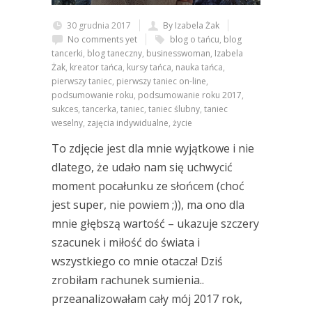
30 grudnia 2017
By Izabela Żak
No comments yet
blog o tańcu
,
blog
tancerki
,
blog taneczny
,
businesswoman
,
Izabela
Żak
,
kreator tańca
,
kursy tańca
,
nauka tańca
,
pierwszy taniec
,
pierwszy taniec on-line
,
podsumowanie roku
,
podsumowanie roku 2017
,
sukces
,
tancerka
,
taniec
,
taniec ślubny
,
taniec
weselny
,
zajęcia indywidualne
,
życie
To zdjęcie jest dla mnie wyjątkowe i nie
dlatego, że udało nam się uchwycić
moment pocałunku ze słońcem (choć
jest super, nie powiem ;)), ma ono dla
mnie głębszą wartość – ukazuje szczery
szacunek i miłość do świata i
wszystkiego co mnie otacza! Dziś
zrobiłam rachunek sumienia..
przeanalizowałam cały mój 2017 rok,