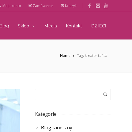
Moje konto
Zamówienie
Koszyk
Blog
Sklep
Media
Kontakt
DZIECI
Home
Tag: kreator tańca
Kategorie
Blog taneczny