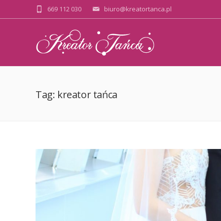
669 112 030
biuro@kreatortanca.pl
Tag: kreator tańca