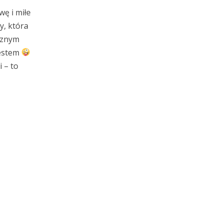
wę i miłe
y, która
ycznym
jestem
 – to