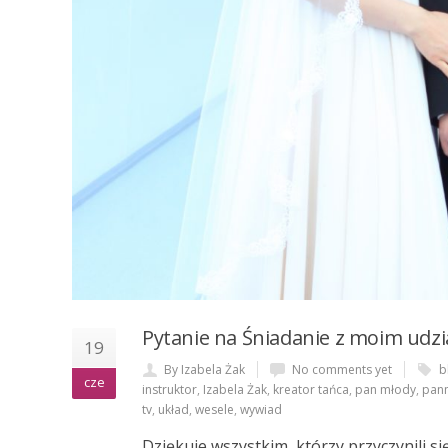
Pytanie na Śniadanie z moim udzia
19
By Izabela Żak
No comments yet
b
cze
instruktor
,
Izabela Żak
,
kreator tańca
,
pan młody
,
pan
tv
,
układ
,
wesele
,
wywiad
Dziękuje wszystkim, którzy przyczynili 