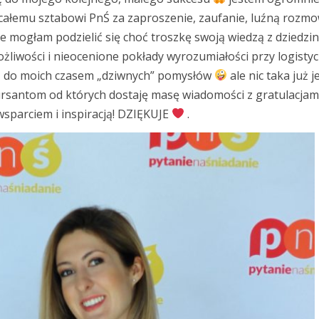
 całemu sztabowi PnŚ za zaproszenie, zaufanie, luźną rozmo
e mogłam podzielić się choć troszkę swoją wiedzą z dziedzin
ożliwości i nieocenione pokłady wyrozumiałości przy logist
ń do moich czasem „dziwnyc
h” pomysłów
ale nic taka już 
rsantom od których dostaję masę wiadomości z gratulacjami
sparciem i inspiracją! DZIĘKUJE
.