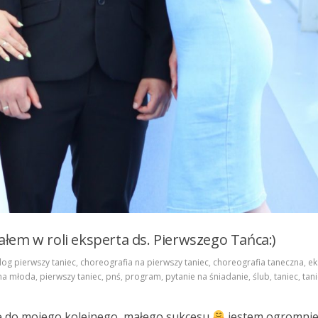
łem w roli eksperta ds. Pierwszego Tańca:)
log pierwszy taniec
,
choreografia na pierwszy taniec
,
choreografia taneczna
,
ek
na młoda
,
pierwszy taniec
,
pnś
,
program
,
pytanie na śniadanie
,
ślub
,
taniec
,
tan
się do mojego kolejnego, małego sukcesu
jestem ogromni