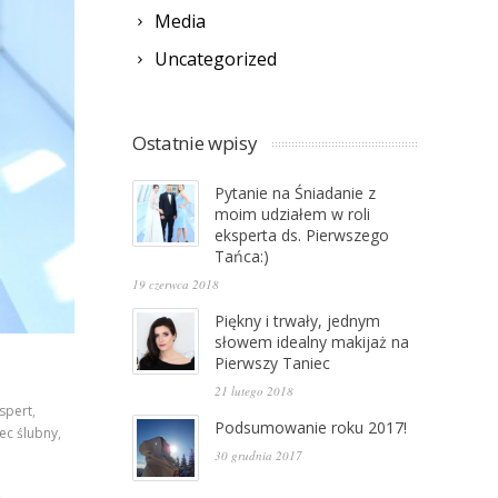
Media
Uncategorized
Ostatnie wpisy
Pytanie na Śniadanie z
moim udziałem w roli
eksperta ds. Pierwszego
Tańca:)
19 czerwca 2018
Piękny i trwały, jednym
słowem idealny makijaż na
Pierwszy Taniec
21 lutego 2018
spert
,
Podsumowanie roku 2017!
iec ślubny
,
30 grudnia 2017
e