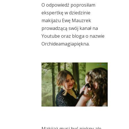
O odpowiedź poprosiłam
ekspertkę w dziedzinie
makijażu Ewę Mauzrek
prowadzącą swój kanał na
Youtube
oraz bloga o nazwie
Orchideamagiapiękna
.
Makijaż musi być piękny ale