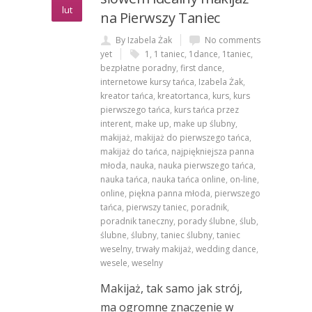
lut
na Pierwszy Taniec
By Izabela Żak
No comments
yet
1
,
1 taniec
,
1dance
,
1taniec
,
bezpłatne poradny
,
first dance
,
internetowe kursy tańca
,
Izabela Żak
,
kreator tańca
,
kreatortanca
,
kurs
,
kurs
pierwszego tańca
,
kurs tańca przez
interent
,
make up
,
make up ślubny
,
makijaż
,
makijaż do pierwszego tańca
,
makijaż do tańca
,
najpiękniejsza panna
młoda
,
nauka
,
nauka pierwszego tańca
,
nauka tańca
,
nauka tańca online
,
on-line
,
online
,
piękna panna młoda
,
pierwszego
tańca
,
pierwszy taniec
,
poradnik
,
poradnik taneczny
,
porady ślubne
,
ślub
,
ślubne
,
ślubny
,
taniec ślubny
,
taniec
weselny
,
trwały makijaż
,
wedding dance
,
wesele
,
weselny
Makijaż, tak samo jak strój,
ma ogromne znaczenie w