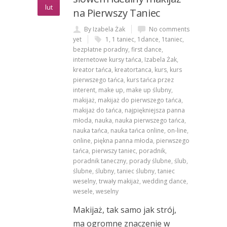
lut
na Pierwszy Taniec
By Izabela Żak
No comments
yet
1
,
1 taniec
,
1dance
,
1taniec
,
bezpłatne poradny
,
first dance
,
internetowe kursy tańca
,
Izabela Żak
,
kreator tańca
,
kreatortanca
,
kurs
,
kurs
pierwszego tańca
,
kurs tańca przez
interent
,
make up
,
make up ślubny
,
makijaż
,
makijaż do pierwszego tańca
,
makijaż do tańca
,
najpiękniejsza panna
młoda
,
nauka
,
nauka pierwszego tańca
,
nauka tańca
,
nauka tańca online
,
on-line
,
online
,
piękna panna młoda
,
pierwszego
tańca
,
pierwszy taniec
,
poradnik
,
poradnik taneczny
,
porady ślubne
,
ślub
,
ślubne
,
ślubny
,
taniec ślubny
,
taniec
weselny
,
trwały makijaż
,
wedding dance
,
wesele
,
weselny
Makijaż, tak samo jak strój,
ma ogromne znaczenie w