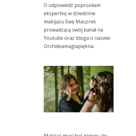
O odpowiedź poprosiłam
ekspertkę w dziedzinie
makijażu Ewę Mauzrek
prowadzącą swój kanał na
Youtube
oraz bloga o nazwie
Orchideamagiapiękna
.
Makijaż musi być piękny ale