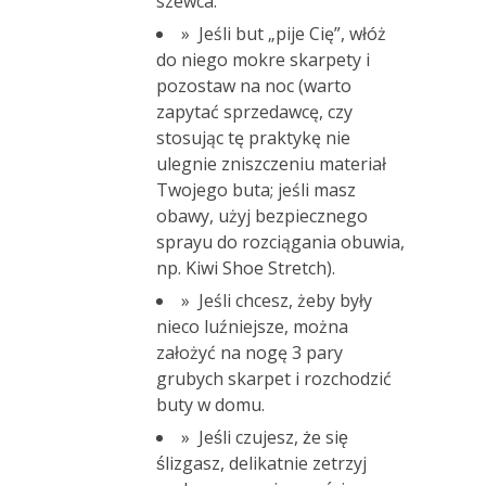
szewca.
» Jeśli but „pije Cię”, włóż
do niego mokre skarpety i
pozostaw na noc (warto
zapytać sprzedawcę, czy
stosując tę praktykę nie
ulegnie zniszczeniu materiał
Twojego buta; jeśli masz
obawy, użyj bezpiecznego
sprayu do rozciągania obuwia,
np. Kiwi Shoe Stretch).
» Jeśli chcesz, żeby były
nieco luźniejsze, można
założyć na nogę 3 pary
grubych skarpet i rozchodzić
buty w domu.
» Jeśli czujesz, że się
ślizgasz, delikatnie zetrzyj