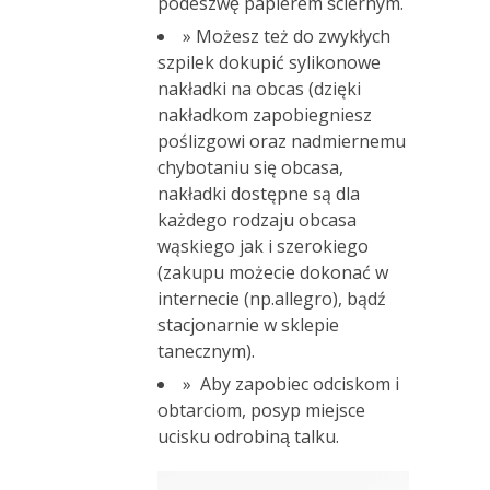
podeszwę papierem ściernym.
» Możesz też do zwykłych
szpilek dokupić sylikonowe
nakładki na obcas (dzięki
nakładkom zapobiegniesz
poślizgowi oraz nadmiernemu
chybotaniu się obcasa,
nakładki dostępne są dla
każdego rodzaju obcasa
wąskiego jak i szerokiego
(zakupu możecie dokonać w
internecie (np.allegro), bądź
stacjonarnie w sklepie
tanecznym).
» Aby zapobiec odciskom i
obtarciom, posyp miejsce
ucisku odrobiną talku.