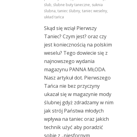
ślub
,
ślubne buty taneczne
,
suknia
ślubna
,
taniec ślubny
,
taniec weselny
,
układ tańca
Skąd się wziął Pierwszy
Taniec? Czym jest? oraz czy
jest koniecznością na polskim
weselu? Tego dowiecie się z
najnowszego wydania
magazynu PANNA MŁODA.
Nasz artykuł dot. Pierwszego
Tańca nie bez przyczyny
ukazał się w magazynie mody
ślubnej gdyż zdradzamy w nim
jak strój Państwa młodych
wpływa na taniec oraz jakich
technik użyć aby poradzić
sobie z „niesfornym