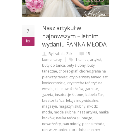
Nasz artykuł w
7
najnowszym – letnim
lip
wydaniu PANNA MŁODA
By Izabela Żak
15
komentarzy
1 taniec
,
artykuł
,
buty do tańca
,
buty ślubny
,
buty
taneczne
,
choreograf
,
choreografia na
pierwszy taniec
,
czy pierwszy taniec jest
koniecznością
,
czy trzeba tańczyć na
weselu
,
dla nowożeńców
,
garnitur
,
gazeta
,
inspiracje ślubne
,
Izabela Żak
,
kreator tańca
,
lekcje indywidualne
,
magazyn
,
magazyn ślubny
,
młodzi
,
moda
,
moda ślubna
,
nasz artykuł
,
nauka
kroków
,
nauka tańca ślubnego
,
nowożeńcy
,
pan młody
,
panna młoda
,
pierwszy taniec
,
poradnik taneczny
,