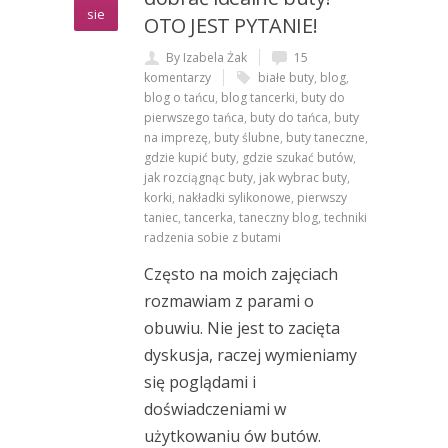
sie
OTO JEST PYTANIE!
By Izabela Żak
15
komentarzy
białe buty
,
blog
,
blog o tańcu
,
blog tancerki
,
buty do
pierwszego tańca
,
buty do tańca
,
buty
na imprezę
,
buty ślubne
,
buty taneczne
,
gdzie kupić buty
,
gdzie szukać butów
,
jak rozciągnąc buty
,
jak wybrac buty
,
korki
,
nakładki sylikonowe
,
pierwszy
taniec
,
tancerka
,
taneczny blog
,
techniki
radzenia sobie z butami
Często na moich zajęciach
rozmawiam z parami o
obuwiu. Nie jest to zacięta
dyskusja, raczej wymieniamy
się poglądami i
doświadczeniami w
użytkowaniu ów butów.