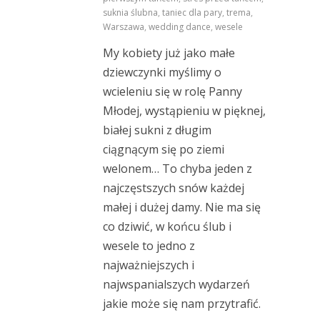
suknia ślubna
,
taniec dla pary
,
trema
,
Warszawa
,
wedding dance
,
wesele
My kobiety już jako małe
dziewczynki myślimy o
wcieleniu się w rolę Panny
Młodej, wystąpieniu w pięknej,
białej sukni z długim
ciągnącym się po ziemi
welonem… To chyba jeden z
najczęstszych snów każdej
małej i dużej damy. Nie ma się
co dziwić, w końcu ślub i
wesele to jedno z
najważniejszych i
najwspanialszych wydarzeń
jakie może się nam przytrafić.