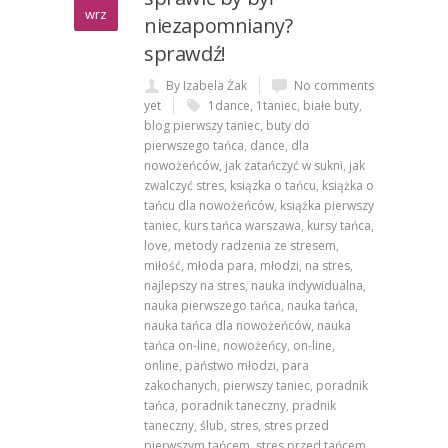
wrz
niezapomniany?
sprawdź!
By Izabela Żak
No comments
yet
1dance
,
1taniec
,
białe buty
,
blog pierwszy taniec
,
buty do
pierwszego tańca
,
dance
,
dla
nowożeńców
,
jak zatańczyć w sukni
,
jak
zwalczyć stres
,
ksiązka o tańcu
,
książka o
tańcu dla nowożeńców
,
książka pierwszy
taniec
,
kurs tańca warszawa
,
kursy tańca
,
love
,
metody radzenia ze stresem
,
miłość
,
młoda para
,
młodzi
,
na stres
,
najlepszy na stres
,
nauka indywidualna
,
nauka pierwszego tańca
,
nauka tańca
,
nauka tańca dla nowożeńców
,
nauka
tańca on-line
,
nowożeńcy
,
on-line
,
online
,
państwo młodzi
,
para
zakochanych
,
pierwszy taniec
,
poradnik
tańca
,
poradnik taneczny
,
pradnik
taneczny
,
ślub
,
stres
,
stres przed
pierwszym tańcem
,
stres przed tańcem
,