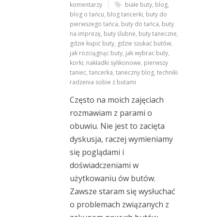
komentarzy
białe buty
,
blog
,
blog o tańcu
,
blog tancerki
,
buty do
pierwszego tańca
,
buty do tańca
,
buty
na imprezę
,
buty ślubne
,
buty taneczne
,
gdzie kupić buty
,
gdzie szukać butów
,
jak rozciągnąc buty
,
jak wybrac buty
,
korki
,
nakładki sylikonowe
,
pierwszy
taniec
,
tancerka
,
taneczny blog
,
techniki
radzenia sobie z butami
Często na moich zajęciach
rozmawiam z parami o
obuwiu. Nie jest to zacięta
dyskusja, raczej wymieniamy
się poglądami i
doświadczeniami w
użytkowaniu ów butów.
Zawsze staram się wysłuchać
o problemach związanych z