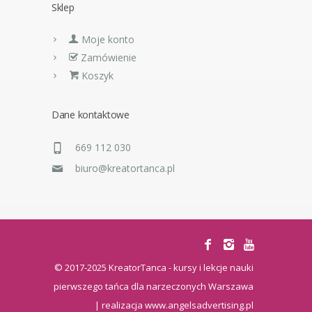
Sklep
Moje konto
Zamówienie
Koszyk
Dane kontaktowe
669 112 030
biuro@kreatortanca.pl
© 2017-2025 KreatorTanca - kursy i lekcje nauki
pierwszego tańca dla narzeczonych Warszawa
| realizacja
www.angelsadvertising.pl