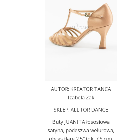
AUTOR: KREATOR TANCA
Izabela Żak
SKLEP:
ALL FOR DANCE
Buty JUANITA łososiowa
satyna, podeszwa welurowa,
obcas flare 2,5″ (ok. 7,5 cm).