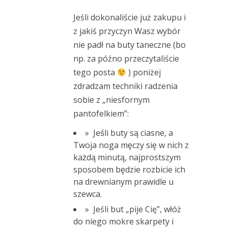
Jeśli dokonaliście już zakupu i
z jakiś przyczyn Wasz wybór
nie padł na buty taneczne (bo
np. za późno przeczytaliście
tego posta
) poniżej
zdradzam techniki radzenia
sobie z „niesfornym
pantofelkiem”:
» Jeśli buty są ciasne, a
Twoja noga męczy się w nich z
każdą minutą, najprostszym
sposobem będzie rozbicie ich
na drewnianym prawidle u
szewca.
» Jeśli but „pije Cię”, włóż
do niego mokre skarpety i