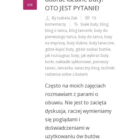
sie
OTO JEST PYTANIE!
By Izabela Żak
15
komentarzy
białe buty
,
blog
,
blog o tańcu
,
blog tancerki
,
buty do
pierwszego tańca
,
buty do tańca
,
buty
na imprezę
,
buty ślubne
,
buty taneczne
,
gdzie kupić buty
,
gdzie szukać butów
,
jak rozciągnąc buty
,
jak wybrac buty
,
korki
,
nakładki sylikonowe
,
pierwszy
taniec
,
tancerka
,
taneczny blog
,
techniki
radzenia sobie z butami
Często na moich zajęciach
rozmawiam z parami o
obuwiu. Nie jest to zacięta
dyskusja, raczej wymieniamy
się poglądami i
doświadczeniami w
użytkowaniu ów butów.