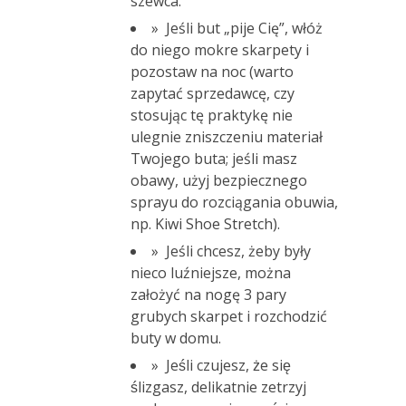
szewca.
» Jeśli but „pije Cię”, włóż
do niego mokre skarpety i
pozostaw na noc (warto
zapytać sprzedawcę, czy
stosując tę praktykę nie
ulegnie zniszczeniu materiał
Twojego buta; jeśli masz
obawy, użyj bezpiecznego
sprayu do rozciągania obuwia,
np. Kiwi Shoe Stretch).
» Jeśli chcesz, żeby były
nieco luźniejsze, można
założyć na nogę 3 pary
grubych skarpet i rozchodzić
buty w domu.
» Jeśli czujesz, że się
ślizgasz, delikatnie zetrzyj