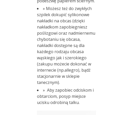
podeszwę papierem ściernym.
» Możesz też do zwykłych
szpilek dokupić sylikonowe
nakładki na obcas (dzięki
nakładkom zapobiegniesz
poślizgowi oraz nadmiernemu
chybotaniu się obcasa,
nakładki dostępne są dla
każdego rodzaju obcasa
wąskiego jak i szerokiego
(zakupu możecie dokonać w
internecie (np.allegro), bądź
stacjonarnie w sklepie
tanecznym).
» Aby zapobiec odciskom i
obtarciom, posyp miejsce
ucisku odrobiną talku.