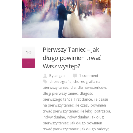
Pierwszy Taniec – Jak
10
długo powinien trwać
lis
Wasz występ?
By angels
1 comment
choreografia
,
choreografia na
pierwszy taniec
,
dla
,
dla nowożeńców
,
długi pierwszy taniec
,
długość
pierwszego tańca
,
first dance
,
ile czasu
na pierwszy taniec
,
ile czasu powinien
trwać pierwszy taniec
,
ile lekcji potrzeba
,
indywidualne
,
indywidualny
,
jak długi
pierwszy taniec
,
jak długo powinien
trwać pierwszy taniec
,
jak długo tańczyć