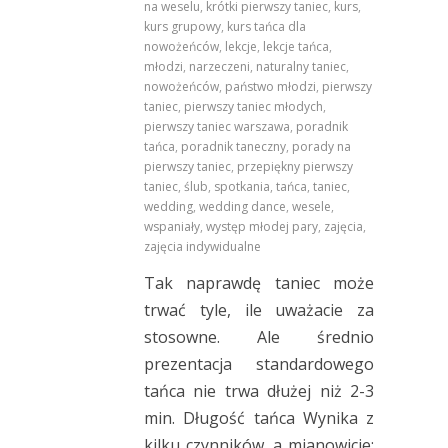
na weselu
,
krótki pierwszy taniec
,
kurs
,
kurs grupowy
,
kurs tańca dla
nowożeńców
,
lekcje
,
lekcje tańca
,
młodzi
,
narzeczeni
,
naturalny taniec
,
nowożeńców
,
państwo młodzi
,
pierwszy
taniec
,
pierwszy taniec młodych
,
pierwszy taniec warszawa
,
poradnik
tańca
,
poradnik taneczny
,
porady na
pierwszy taniec
,
przepiękny pierwszy
taniec
,
ślub
,
spotkania
,
tańca
,
taniec
,
wedding
,
wedding dance
,
wesele
,
wspaniały
,
występ młodej pary
,
zajęcia
,
zajęcia indywidualne
Tak naprawdę taniec może
trwać tyle, ile uważacie za
stosowne. Ale średnio
prezentacja standardowego
tańca nie trwa dłużej niż 2-3
min. Długość tańca Wynika z
kilku czynników, a mianowicie: