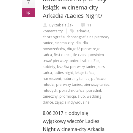
7
książki w cinema-city
lip
Arkadia /Ladies Night/
By Izabela Żak
11
komentarzy
arkadia
,
choreografia
,
choreografia na pierwszy
taniec
,
cinema-city
,
dla
,
dla
nowożeńców
,
długość pierwszego
tańca
,
first dance
,
ile czasu powinien
trwać pierwszy taniec
,
Izabela Żak
,
kobiety
,
książka pierwszy taniec
,
kurs
tańca
,
ladies night
,
lekcje tańca
,
narzeczeni
,
naturalny taniec
,
państwo
młodzi
,
pierwszy taniec
,
pierwszy taniec
młodych
,
poradnik tańca
,
poradnik
taneczny
,
promocja
,
ślub
,
wedding
dance
,
zajęcia indywidualne
8.06.2017 r. odbył się
wyjątkowy wieczór Ladies
Night w cinema-city Arkadia