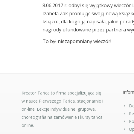
8.06.2017 r. odbył się wyjątkowy wieczór
Izabela Żak promując swoją nową książkę 
książce, dla kogo ją napisała, jakie por
nagrody ufundowane przez partnera wyd
To był niezapomniany wieczór!
Infor
Kreator Tańca to firma specjalizująca się
w nauce Pierwszego Tańca, stacjonarnie i
Do
on-line. Lekcje indywidualne, grupowe,
Re
choreografia na zamówienie i kursy tańca
Po
online.
Op