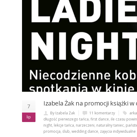
Izabela Żak na promocji książki w 
7
By Izabela Żak
11 komentarzy
arka
lip
długość pierwszego tańca
,
first dance
,
ile czasu powin
night
,
lekcje tańca
,
narzeczeni
,
naturalny taniec
,
państ
promocja
,
ślub
,
wedding dance
,
zajęcia indywidualne