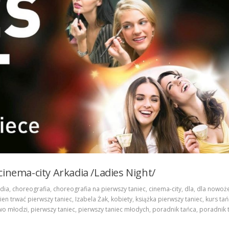
cinema-city Arkadia /Ladies Night/
dia
,
choreografia
,
choreografia na pierwszy taniec
,
cinema-city
,
dla
,
dla nowoż
ien trwać pierwszy taniec
,
Izabela Żak
,
kobiety
,
książka pierwszy taniec
,
kurs ta
wo młodzi
,
pierwszy taniec
,
pierwszy taniec młodych
,
poradnik tańca
,
poradnik 