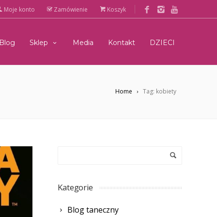
Moje konto
Zamówienie
Koszyk
Blog
Sklep
Media
Kontakt
DZIECI
Home
Tag: kobiety
Kategorie
Blog taneczny