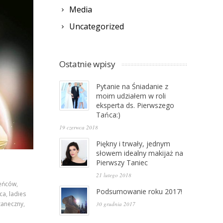
Media
Uncategorized
Ostatnie wpisy
Pytanie na Śniadanie z
moim udziałem w roli
eksperta ds. Pierwszego
Tańca:)
19 czerwca 2018
Piękny i trwały, jednym
słowem idealny makijaż na
Pierwszy Taniec
21 lutego 2018
eńców
,
Podsumowanie roku 2017!
ńca
,
ladies
taneczny
,
30 grudnia 2017