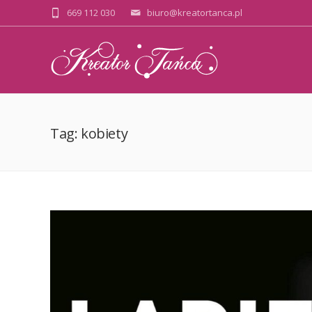
669 112 030
biuro@kreatortanca.pl
Tag: kobiety