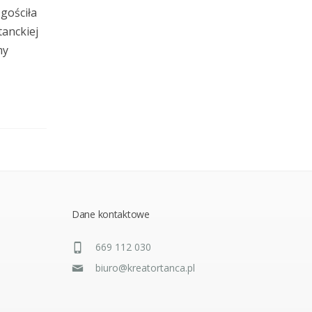
 gościła
tanckiej
my
Dane kontaktowe
669 112 030
biuro@kreatortanca.pl