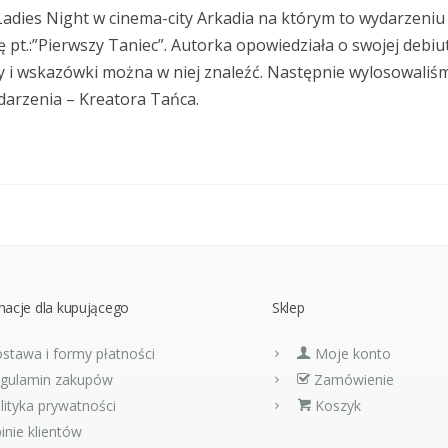
 Ladies Night w cinema-city Arkadia na którym to wydarzeniu
pt.:”Pierwszy Taniec”. Autorka opowiedziała o swojej debiu
ady i wskazówki można w niej znaleźć. Następnie wylosowaliś
arzenia – Kreatora Tańca.
macje dla kupującego
Sklep
stawa i formy płatności
Moje konto
gulamin zakupów
Zamówienie
lityka prywatności
Koszyk
inie klientów