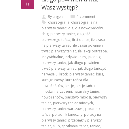
lis
Wasz występ?
By angels
1 comment
choreografia
,
choreografia na
pierwszy taniec
,
dla
,
dla nowożeńców
,
długi pierwszy taniec
,
długość
pierwszego tańca
,
first dance
,
ile czasu
na pierwszy taniec
,
ile czasu powinien
trwać pierwszy taniec
,
ile lekcji potrzeba
,
indywidualne
,
indywidualny
,
jak długi
pierwszy taniec
,
jak długo powinien
trwać pierwszy taniec
,
jak długo tańczyć
na weselu
,
krótki pierwszy taniec
,
kurs
,
kurs grupowy
,
kurs tańca dla
nowożeńców
,
lekcje
,
lekcje tańca
,
młodzi
,
narzeczeni
,
naturalny taniec
,
nowożeńców
,
państwo młodzi
,
pierwszy
taniec
,
pierwszy taniec młodych
,
pierwszy taniec warszawa
,
poradnik
tańca
,
poradnik taneczny
,
porady na
pierwszy taniec
,
przepiękny pierwszy
taniec
,
ślub
,
spotkania
,
tańca
,
taniec
,