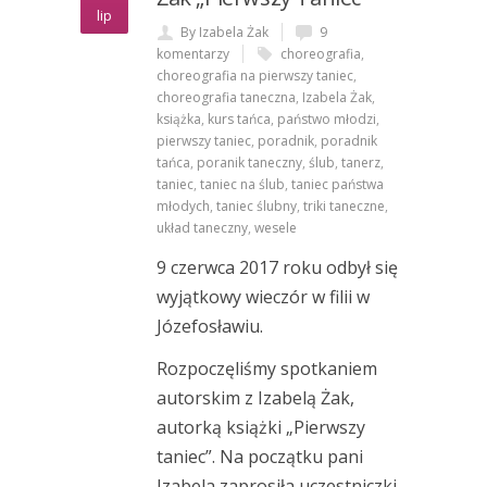
lip
By Izabela Żak
9
komentarzy
choreografia
,
choreografia na pierwszy taniec
,
choreografia taneczna
,
Izabela Żak
,
książka
,
kurs tańca
,
państwo młodzi
,
pierwszy taniec
,
poradnik
,
poradnik
tańca
,
poranik taneczny
,
ślub
,
tanerz
,
taniec
,
taniec na ślub
,
taniec państwa
młodych
,
taniec ślubny
,
triki taneczne
,
układ taneczny
,
wesele
9 czerwca 2017 roku odbył się
wyjątkowy wieczór w filii w
Józefosławiu.
Rozpoczęliśmy spotkaniem
autorskim z Izabelą Żak,
autorką książki „Pierwszy
taniec”. Na początku pani
Izabela zaprosiła uczestniczki