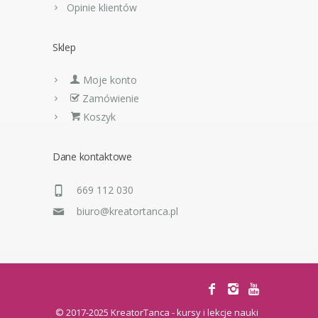
Opinie klientów
Sklep
Moje konto
Zamówienie
Koszyk
Dane kontaktowe
669 112 030
biuro@kreatortanca.pl
© 2017-2025 KreatorTanca - kursy i lekcje nauki