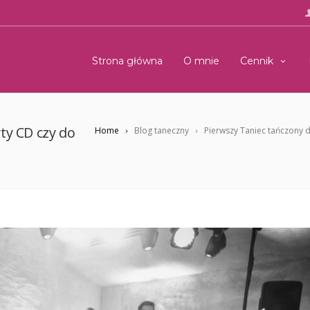
Strona główna
O mnie
Cennik
ty CD czy do
Home
Blog taneczny
Pierwszy Taniec tańczony d