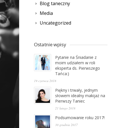
Blog taneczny
Media
Uncategorized
Ostatnie wpisy
Pytanie na Śniadanie z
moim udziałem w roli
eksperta ds. Pierwszego
Tańca:)
19 czerwca 2018
Piękny i trwały, jednym
słowem idealny makijaż na
Pierwszy Taniec
21 lutego 2018
Podsumowanie roku 2017!
30 grudnia 2017