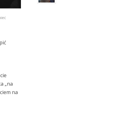
niec
pić
cie
ca „na
ściem na