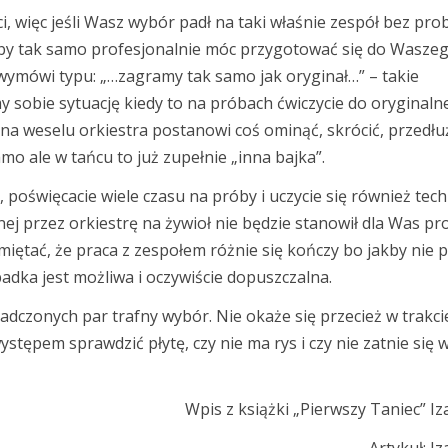
i, więc jeśli Wasz wybór padł na taki właśnie zespół bez pr
eby tak samo profesjonalnie móc przygotować się do Wasze
 wymówi typu: „…zagramy tak samo jak oryginał…” – takie
 sobie sytuację kiedy to na próbach ćwiczycie do oryginal
na weselu orkiestra postanowi coś ominąć, skrócić, przedłu
amo ale w tańcu to już zupełnie „inna bajka”.
 poświęcacie wiele czasu na próby i uczycie się również tech
ej przez orkiestrę na żywioł nie będzie stanowił dla Was p
amiętać, że praca z zespołem różnie się kończy bo jakby nie 
padka jest możliwa i oczywiście dopuszczalna.
adczonych par trafny wybór. Nie okaże się przecież w trakci
stępem sprawdzić płytę, czy nie ma rys i czy nie zatnie się 
Wpis z książki „Pierwszy Taniec” Iz
Artykuł: I