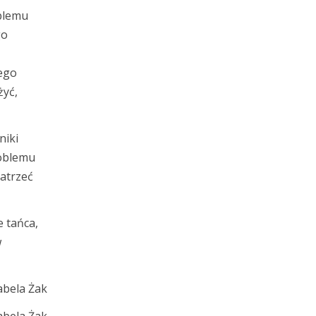
oblemu
go
nego
żyć,
niki
roblemu
patrzeć
e tańca,
w
abela Żak
zabela Żak