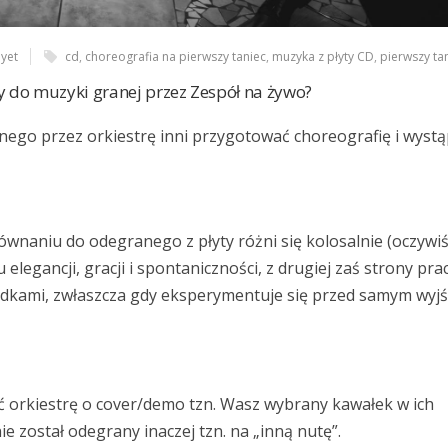
yet
cd
,
choreografia na pierwszy taniec
,
muzyka z płyty CD
,
pierwszy ta
y do muzyki granej przez Zespół na żywo?
nego przez orkiestrę inni przygotować choreografię i wystą
naniu do odegranego z płyty różni się kolosalnie (oczywiś
 elegancji, gracji i spontaniczności, z drugiej zaś strony pra
adkami, zwłaszcza gdy eksperymentuje się przed samym wyj
ć orkiestrę o cover/demo tzn. Wasz wybrany kawałek w ich
 został odegrany inaczej tzn. na „inną nutę”.