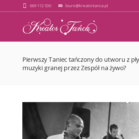
669 112 030
biuro@kreatortanca.pl
Pierwszy Taniec tańczony do utworu z pły
muzyki granej przez Zespół na żywo?