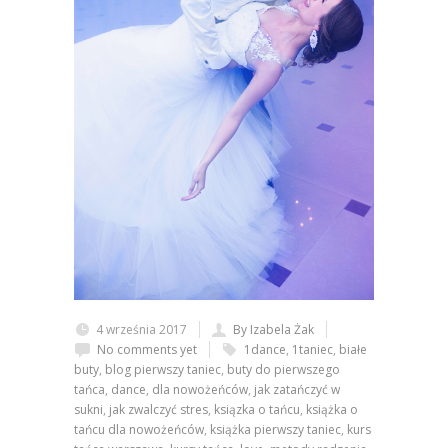
4 września 2017
By Izabela Żak
No comments yet
1dance
,
1taniec
,
białe
buty
,
blog pierwszy taniec
,
buty do pierwszego
tańca
,
dance
,
dla nowożeńców
,
jak zatańczyć w
sukni
,
jak zwalczyć stres
,
ksiązka o tańcu
,
książka o
tańcu dla nowożeńców
,
książka pierwszy taniec
,
kurs