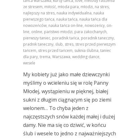
tańca warszawa
,
kursy tańca
,
love
,
metody radzenia
ze stresem
,
miłość
,
młoda para
,
młodzi
,
na stres
,
najlepszy na stres
,
nauka indywidualna
,
nauka
pierwszego tańca
,
nauka tańca
,
nauka tańca dla
nowożeńców
,
nauka tańca on-line
,
nowożeńcy
,
on-
line
,
online
,
państwo młodzi
,
para zakochanych
,
pierwszy taniec
,
poradnik tańca
,
poradnik taneczny
,
pradnik taneczny
,
ślub
,
stres
,
stres przed pierwszym
tańcem
,
stres przed tańcem
,
suknia ślubna
,
taniec
dla pary
,
trema
,
Warszawa
,
wedding dance
,
wesele
My kobiety już jako małe dziewczynki
myślimy o wcieleniu się w rolę Panny
Młodej, wystąpieniu w pięknej, białej
sukni z długim ciągnącym się po ziemi
welonem… To chyba jeden z
najczęstszych snów każdej małej i dużej
damy. Nie ma się co dziwić, w końcu
ślub i wesele to jedno z najważniejszych