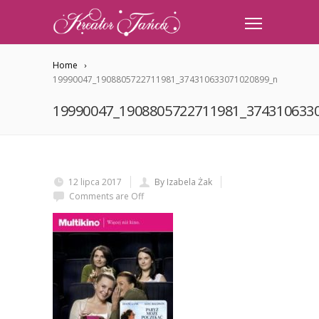
Home
19990047_1908805722711981_374310633071020899_n
19990047_1908805722711981_374310633
12 lipca 2017
By Izabela Żak
Comments are Off