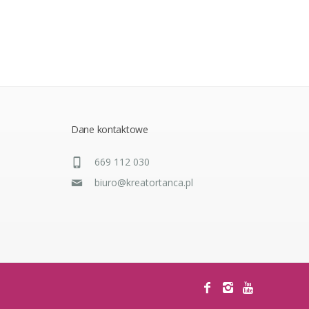
Dane kontaktowe
669 112 030
biuro@kreatortanca.pl