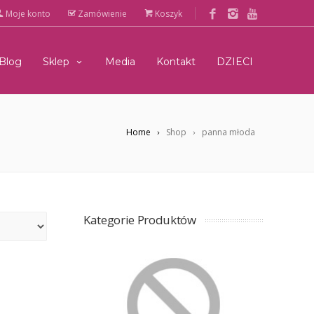
Moje konto
Zamówienie
Koszyk
Blog
Sklep
Media
Kontakt
DZIECI
Home
Shop
panna młoda
Kategorie Produktów