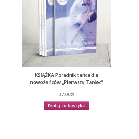
KSIĄŻKA Poradnik tańca dla
nowożeńców „Pierwszy Taniec”
37.00
zł
Dodaj do koszyka