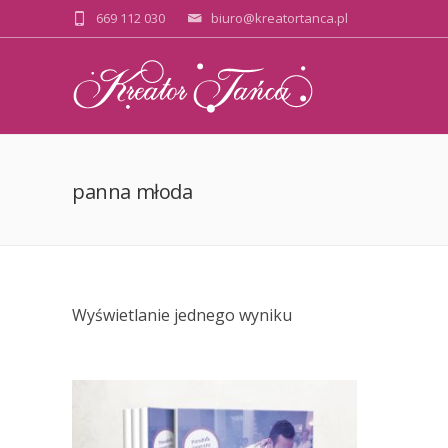
669 112 030
biuro@kreatortanca.pl
panna młoda
Wyświetlanie jednego wyniku