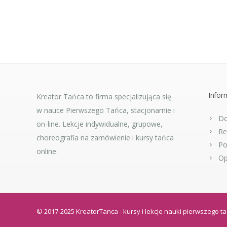
Infor
Kreator Tańca to firma specjalizująca się
w nauce Pierwszego Tańca, stacjonarnie i
Do
on-line. Lekcje indywidualne, grupowe,
Re
choreografia na zamówienie i kursy tańca
Po
online.
Op
© 2017-2025 KreatorTanca - kursy i lekcje nauki pierwszego