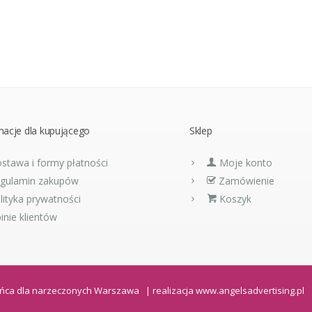
macje dla kupującego
Sklep
stawa i formy płatności
Moje konto
gulamin zakupów
Zamówienie
lityka prywatności
Koszyk
inie klientów
 tańca dla narzeczonych Warszawa | realizacja
www.angelsadvertising.pl