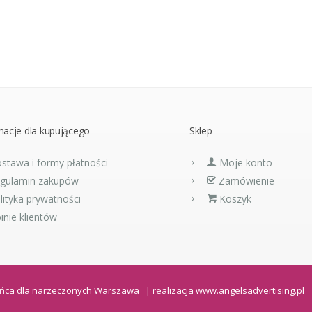
macje dla kupującego
Sklep
stawa i formy płatności
Moje konto
gulamin zakupów
Zamówienie
lityka prywatności
Koszyk
inie klientów
 tańca dla narzeczonych Warszawa | realizacja
www.angelsadvertising.pl