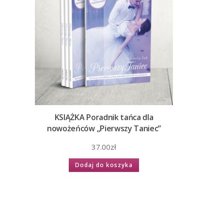
KSIĄŻKA Poradnik tańca dla
nowożeńców „Pierwszy Taniec”
37.00
zł
Dodaj do koszyka