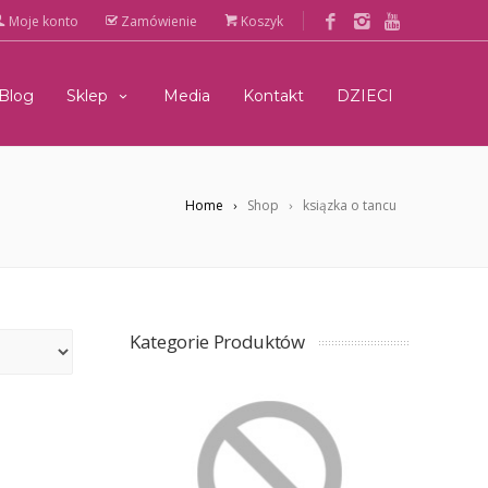
Moje konto
Zamówienie
Koszyk
Blog
Sklep
Media
Kontakt
DZIECI
Home
Shop
ksiązka o tancu
Kategorie Produktów