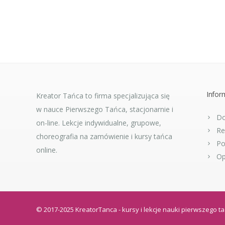
Infor
Kreator Tańca to firma specjalizująca się
w nauce Pierwszego Tańca, stacjonarnie i
Do
on-line. Lekcje indywidualne, grupowe,
Re
choreografia na zamówienie i kursy tańca
Po
online.
Op
© 2017-2025 KreatorTanca - kursy i lekcje nauki pierwszego