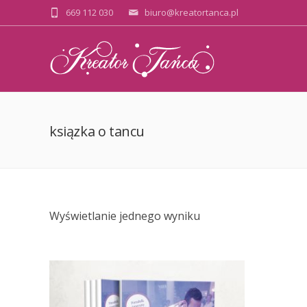
669 112 030
biuro@kreatortanca.pl
ksiązka o tancu
Wyświetlanie jednego wyniku