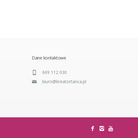
Dane kontaktowe
669 112 030
biuro@kreatortanca.pl