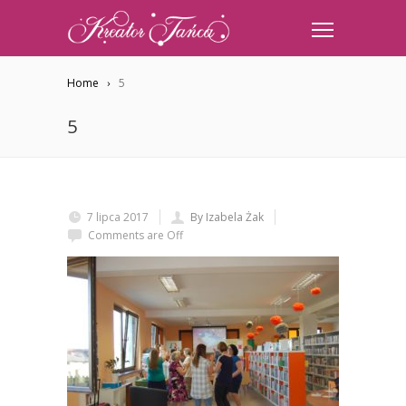
Home
5
5
7 lipca 2017
By Izabela Żak
Comments are Off