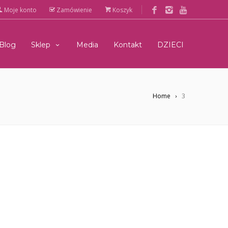
Moje konto
Zamówienie
Koszyk
Blog
Sklep
Media
Kontakt
DZIECI
Home
3