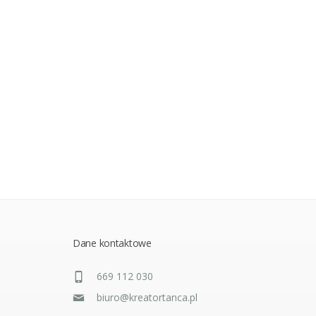
Dane kontaktowe
669 112 030
biuro@kreatortanca.pl