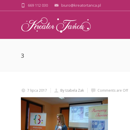
669 112 030
biuro@kreatortanca.pl
3
7 lipca 2017
By Izabela Żak
Comments are Off