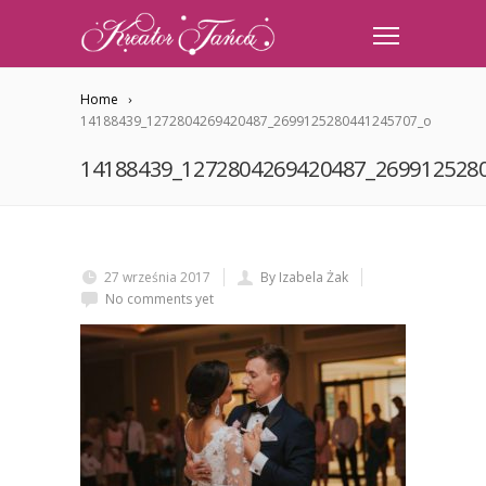
Home
14188439_1272804269420487_2699125280441245707_o
14188439_1272804269420487_269912528
27 września 2017
By Izabela Żak
No comments yet