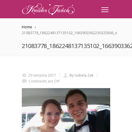
Home
21083778_1862248137135102_1663903362230325806_o
21083778_1862248137135102_166390336
29 sierpnia 2017
By Izabela Żak
Comments are Off