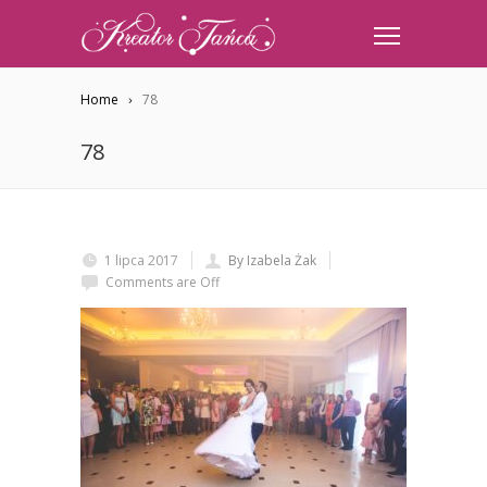
Home
78
78
1 lipca 2017
By Izabela Żak
Comments are Off